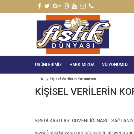
ÜRÜNLERIMIZ
HAKKIMIZDA
VIZYONUMUZ
Kişisel Verilerin Korunması
KIŞISEL VERILERIN K
KREDİ KARTLARI GÜVENLİĞİ NASIL SAĞLANI
www.fistikdunyasi.com sitesinden alışveriş yapan