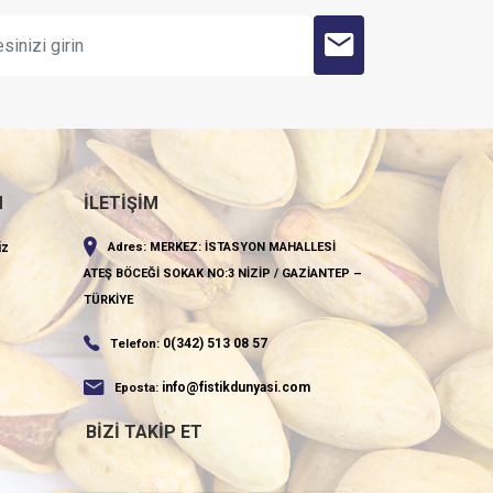
M
İLETİŞİM
iz
Adres:
MERKEZ: İSTASYON MAHALLESİ
ATEŞ BÖCEĞİ SOKAK NO:3 NİZİP / GAZİANTEP –
TÜRKİYE
0(342) 513 08 57
Telefon:
info@fistikdunyasi.com
Eposta:
BIZI TAKIP ET