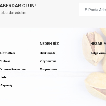
HABERDAR OLUN!
n haberdar edelim
NEDEN BİZ
HESABI
 Hizmetleri
Hakkımızda
Belgelerim
Politikası
Vizyonumuz
 Verilerin Korunması
Misyonumuz
 İade
Alışveriş