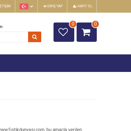
LETIŞIM
GIRIŞ YAP
KAYIT OL
0
0
im
 www.fistikdunyasi.com, bu amaçla verilen