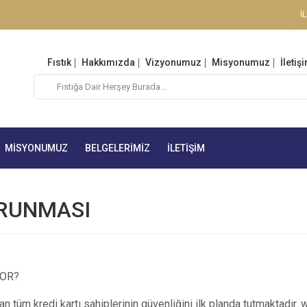
İ
Fıstık
Hakkımızda
Vizyonumuz
Misyonumuz
İletiş
MISYONUMUZ
BELGELERIMIZ
İLETIŞIM
ORUNMASI
YOR?
 tüm kredi kartı sahiplerinin güvenliğini ilk planda tutmaktadır.