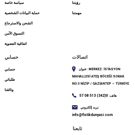
رؤيتنا
سياسة خاصة
مهمتنا
حماية البيانات الشخصية
الشحن والاسترجاع
التسوق الآمن
اتفاقية العضوية
اتصالات
حسابي
MERKEZ: İSTASYON
عنوان:
حسابي
MAHALLESİ ATEŞ BÖCEĞİ SOKAK
طلباتي
NO:3 NİZİP / GAZİANTEP – TÜRKİYE
وثائقنا
0(342) 513 08 57
هاتف:
بريد إلكتروني:
info@fistikdunyasi.com
تابعنا