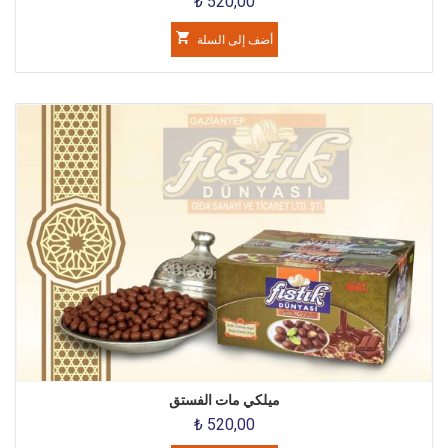
₺ 520,00
أضف إلى السلة
ميلكي مات الفستق
₺ 520,00