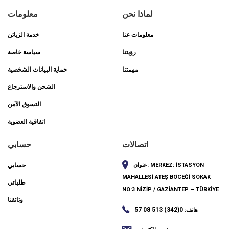
لماذا نحن
معلومات
معلومات عنا
خدمة الزبائن
رؤيتنا
سياسة خاصة
مهمتنا
حماية البيانات الشخصية
الشحن والاسترجاع
التسوق الآمن
اتفاقية العضوية
اتصالات
حسابي
MERKEZ: İSTASYON
عنوان:
حسابي
MAHALLESİ ATEŞ BÖCEĞİ SOKAK
طلباتي
NO:3 NİZİP / GAZİANTEP – TÜRKİYE
وثائقنا
0(342) 513 08 57
هاتف: