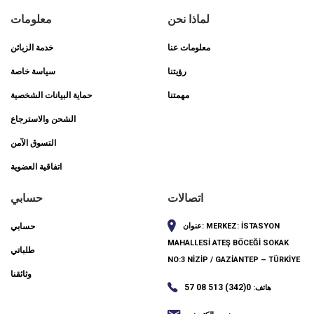
لماذا نحن
معلومات
معلومات عنا
خدمة الزبائن
رؤيتنا
سياسة خاصة
مهمتنا
حماية البيانات الشخصية
الشحن والاسترجاع
التسوق الآمن
اتفاقية العضوية
اتصالات
حسابي
MERKEZ: İSTASYON
عنوان:
حسابي
MAHALLESİ ATEŞ BÖCEĞİ SOKAK
طلباتي
NO:3 NİZİP / GAZİANTEP – TÜRKİYE
وثائقنا
0(342) 513 08 57
هاتف: