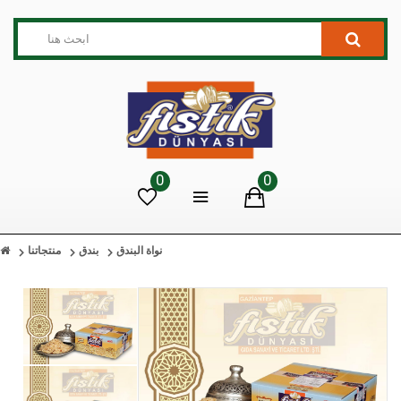
0
0
نواة البندق
بندق
منتجاتنا