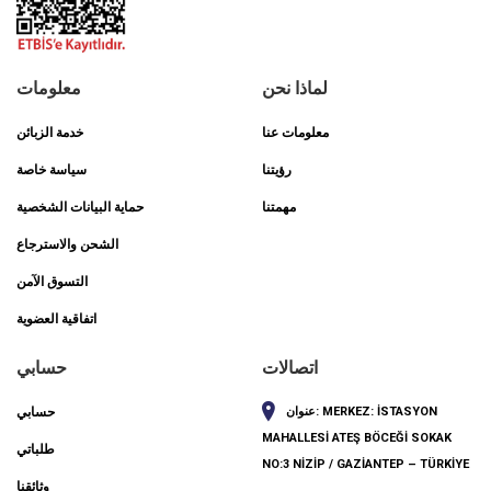
لماذا نحن
معلومات
معلومات عنا
خدمة الزبائن
رؤيتنا
سياسة خاصة
مهمتنا
حماية البيانات الشخصية
الشحن والاسترجاع
التسوق الآمن
اتفاقية العضوية
اتصالات
حسابي
MERKEZ: İSTASYON
عنوان:
حسابي
MAHALLESİ ATEŞ BÖCEĞİ SOKAK
طلباتي
NO:3 NİZİP / GAZİANTEP – TÜRKİYE
وثائقنا