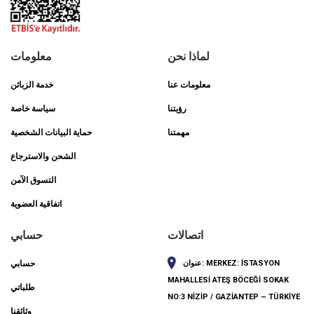
لماذا نحن
معلومات
معلومات عنا
خدمة الزبائن
رؤيتنا
سياسة خاصة
مهمتنا
حماية البيانات الشخصية
الشحن والاسترجاع
التسوق الآمن
اتفاقية العضوية
اتصالات
حسابي
MERKEZ: İSTASYON
عنوان:
حسابي
MAHALLESİ ATEŞ BÖCEĞİ SOKAK
طلباتي
NO:3 NİZİP / GAZİANTEP – TÜRKİYE
وثائقنا