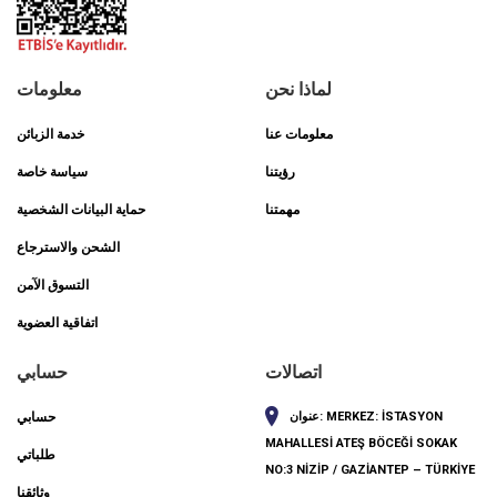
لماذا نحن
معلومات
معلومات عنا
خدمة الزبائن
رؤيتنا
سياسة خاصة
مهمتنا
حماية البيانات الشخصية
الشحن والاسترجاع
التسوق الآمن
اتفاقية العضوية
اتصالات
حسابي
MERKEZ: İSTASYON
عنوان:
حسابي
MAHALLESİ ATEŞ BÖCEĞİ SOKAK
طلباتي
NO:3 NİZİP / GAZİANTEP – TÜRKİYE
وثائقنا