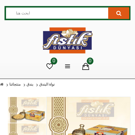
0
0
نواة البندق
بندق
منتجاتنا