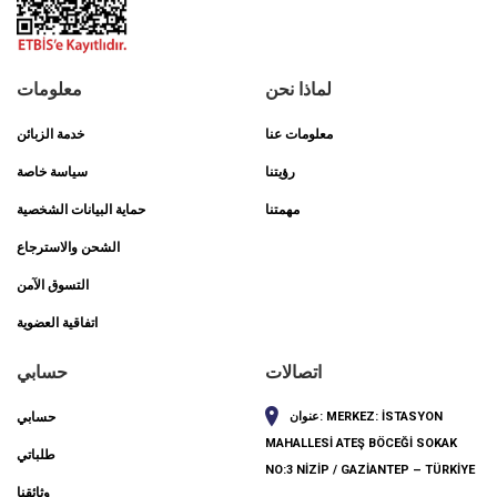
لماذا نحن
معلومات
معلومات عنا
خدمة الزبائن
رؤيتنا
سياسة خاصة
مهمتنا
حماية البيانات الشخصية
الشحن والاسترجاع
التسوق الآمن
اتفاقية العضوية
اتصالات
حسابي
MERKEZ: İSTASYON
عنوان:
حسابي
MAHALLESİ ATEŞ BÖCEĞİ SOKAK
طلباتي
NO:3 NİZİP / GAZİANTEP – TÜRKİYE
وثائقنا