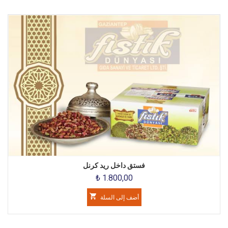
فستق داخل ريد كرنل
₺ 1.800,00
أضف إلى السلة