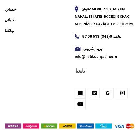
MERKEZ: İSTASYON
عنوان:
حسابي
MAHALLESİ ATEŞ BÖCEĞİ SOKAK
طلباتي
NO:3 NİZİP / GAZİANTEP – TÜRKİYE
وثائقنا
0(342) 513 08 57
هاتف:
بريد إلكتروني:
info@fistikdunyasi.com
تابعنا