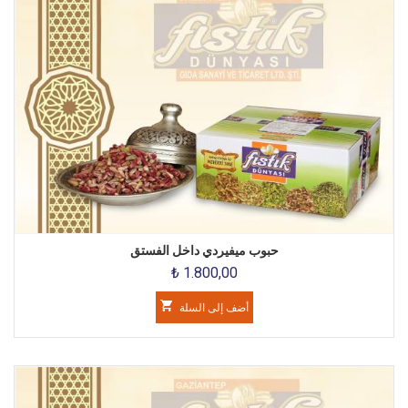
حبوب ميفيردي داخل الفستق
₺ 1.800,00
أضف إلى السلة