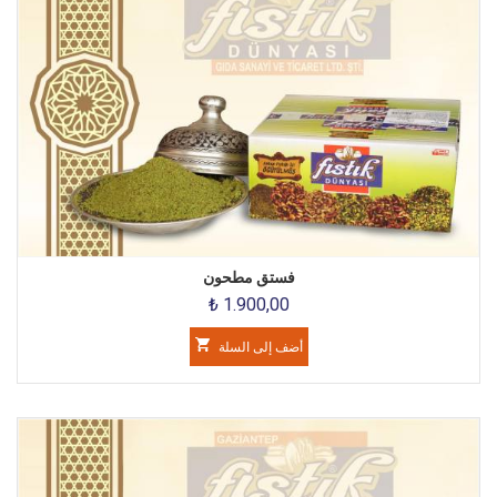
فستق مطحون
₺ 1.900,00
أضف إلى السلة