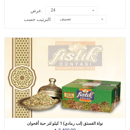
24
عرض:
تصنيف
الترتيب حسب:
نواة الفستق (لب رمادي) 1 كيلو لتر حبة أقحوان