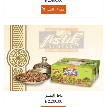
₺ 2.400,00
أضف إلى السلة
داخل الفستق
₺ 2.200,00