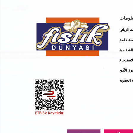
لومات
Oylama
ة الزبائن
سة خاصة
 الشخصية
استرجاع
وق الآمن
ة العضوية