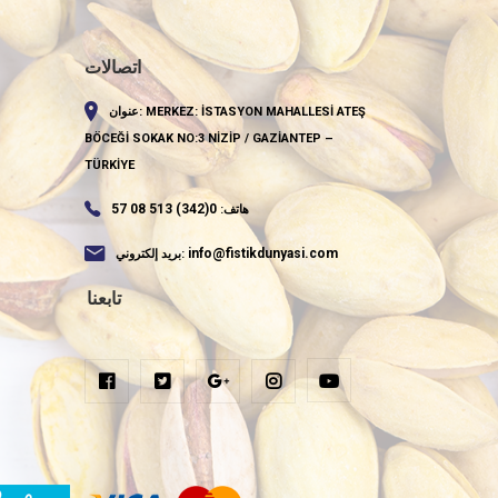
اتصالات
MERKEZ: İSTASYON MAHALLESİ ATEŞ
عنوان:
BÖCEĞİ SOKAK NO:3 NİZİP / GAZİANTEP –
TÜRKİYE
سجل
0(342) 513 08 57
هاتف:
info@fistikdunyasi.com
بريد إلكتروني:
تابعنا