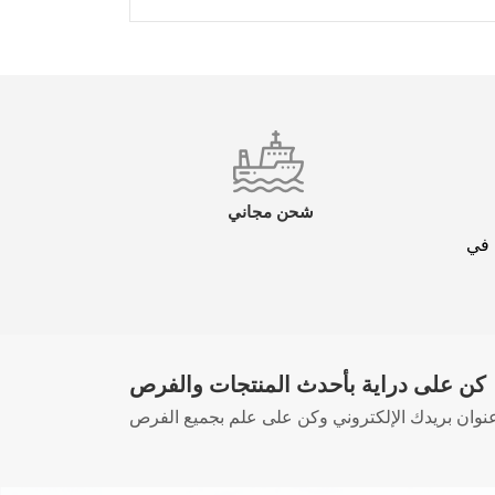
*
اسمك
*
بريد إلكتروني
شحن مجاني
 في
*
لقب
كن على دراية بأحدث المنتجات والفرص
تعليقك (1500)
نوان بريدك الإلكتروني وكن على علم بجميع الفرص