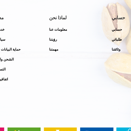
حسابي
لماذا نحن
مع
حسابي
معلومات عنا
خدم
طلباتي
رؤيتنا
سيا
وثائقنا
مهمتنا
حماية البيانات
الشحن وال
التس
اتفاقي