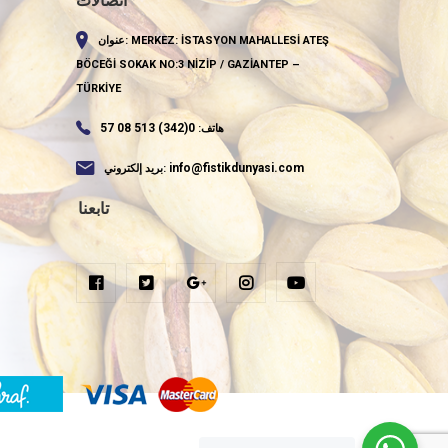
اتصالات
MERKEZ: İSTASYON MAHALLESİ ATEŞ
عنوان:
BÖCEĞİ SOKAK NO:3 NİZİP / GAZİANTEP –
TÜRKİYE
0(342) 513 08 57
هاتف:
info@fistikdunyasi.com
بريد إلكتروني:
تابعنا