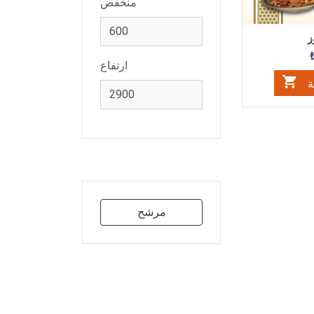
منخفض
ز
ارتفاع
ة
مرشح