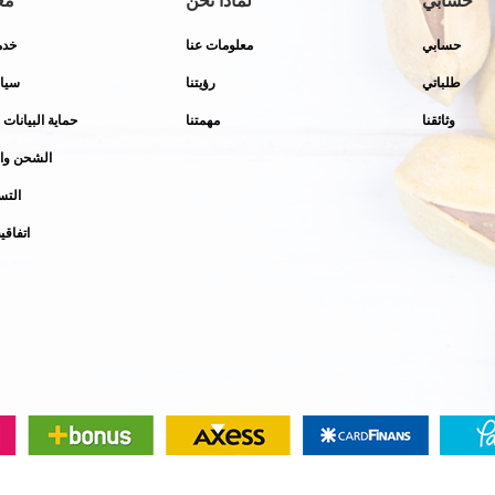
حسابي
لماذا نحن
مع
حسابي
معلومات عنا
خدم
طلباتي
رؤيتنا
سيا
وثائقنا
مهمتنا
حماية البيانات
الشحن وال
التس
اتفاقي